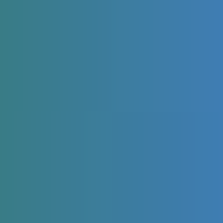
Resolvemos tus dudas
¿Qué es un audífono?
¿Cuánto cuesta un audífono?
¿Cuánto duran los audífonos?
¿Qué modelos de audífonos existen?
¿Cuál es la mejor marca de audífonos en
España?
¿Cuáles son los beneficios de usar audífonos?
¿Qué hacer antes de comprar un audífono?
¿Cómo se realiza la prueba auditiva?