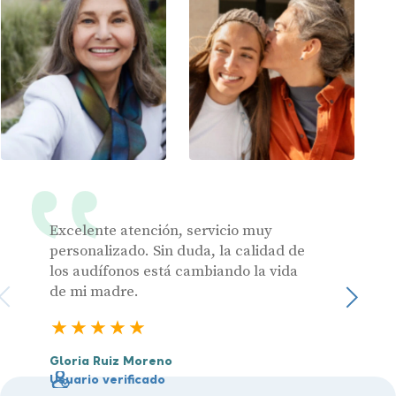
Excelente atención, servicio muy
Muy pr
personalizado. Sin duda, la calidad de
los audífonos está cambiando la vida
de mi madre.
Julia 
Sigu
Usuari
5 estrellas
Gloria Ruiz Moreno
Usuario verificado