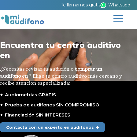
Te llamamos gratis
Whatsapp
Encuentra tu centro auditivo
en
¿Necesitas revisar tu audición o
comprar un
audífono en
? Elige tu centro auditivo más cercano y
recibe atención especializada:
Audiometrías GRATIS
Prueba de audífonos SIN COMPROMISO
Financiación SIN INTERESES
Contacta con un experto en audífonos