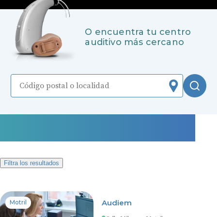
O encuentra tu centro
auditivo más cercano
Localizar
Bus
2416 centros auditivos en No
encontrado
Filtra los resultados
Audiem
Motril