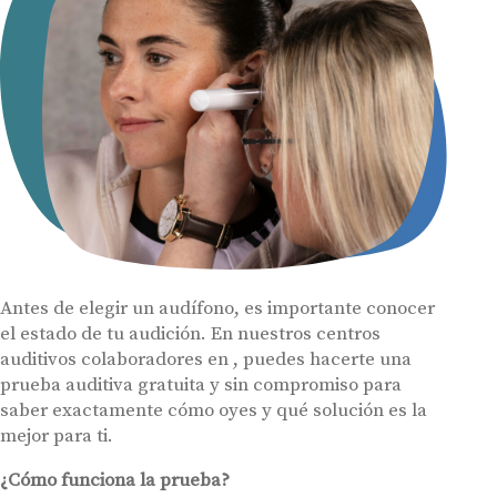
Acepto recibir comunicaciones comerciales por parte de Miaudífono
y sus colaboradores según se detalla en nuestras
Condiciones de uso
.
Acepto la cesión de estos datos a empresas colaboradoras de
Miaudífono para poder ofrecer los servicios solicitados, según se
detalla en nuestras
Condiciones de uso
.
Al hacer click en «Contáctanos» declaras haber leído y aceptado nuestra
Política de Privacidad
.
Contáctanos
Antes de elegir un audífono, es importante conocer
el estado de tu audición. En nuestros centros
auditivos colaboradores en , puedes hacerte una
prueba auditiva gratuita y sin compromiso para
saber exactamente cómo oyes y qué solución es la
mejor para ti.
¿Cómo funciona la prueba?