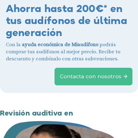
Ahorra hasta 200€* en
tus audífonos de última
generación
Con la
ayuda económica de Miaudífono
podrás
comprar tus audífonos al mejor precio. Recibe tu
Audífonos
descuento y combínalo con otras subvenciones.
Gafas auditivas
Contacta con nosotros
Centros Auditivos
Servicios
Hasta un 60% de descuento en tus
Ayudas y subvenciones
audífonos
Contacto
Revisión auditiva en
Nombre
E-mail
Teléfono