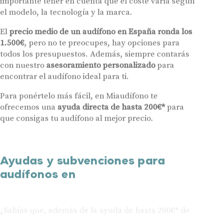
importante tener en cuenta que el coste varía según
el modelo, la tecnología y la marca.
El
precio medio de un audífono en España ronda los
1.500€
, pero no te preocupes, hay opciones para
todos los presupuestos. Además, siempre contarás
con nuestro
asesoramiento personalizado
para
encontrar el audífono ideal para ti.
Para ponértelo más fácil, en Miaudífono te
ofrecemos una
ayuda directa de hasta 200€*
para
que consigas tu audífono al mejor precio.
Ayudas y subvenciones para
audífonos en
¿Sabías que, además de la ayuda de hasta 200€* de
Miaudífono, puedes beneficiarte de otras
subvenciones públicas y privadas para la compra de