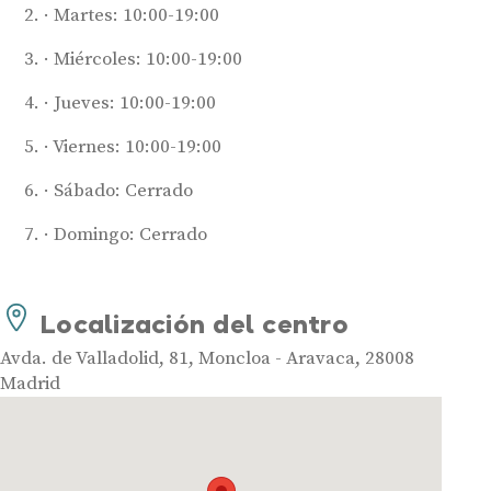
Martes: 10:00-19:00
Miércoles: 10:00-19:00
Jueves: 10:00-19:00
Viernes: 10:00-19:00
Sábado: Cerrado
Audífonos
Domingo: Cerrado
Mejores marcas de audífonos
Tipos de audífonos para la sordera
Audífonos baratos
Localización del centro
Audífonos invisibles
Avda. de Valladolid, 81, Moncloa - Aravaca, 28008
Audífonos bluetooth
Madrid
Audífonos inteligentes
Audífonos potentes
Audífonos recargables