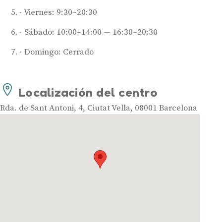
Viernes: 9:30–20:30
Sábado: 10:00–14:00 — 16:30–20:30
Domingo: Cerrado
Audífonos
Mejores marcas de audífonos
Localización del centro
Tipos de audífonos para la sordera
Audífonos baratos
Rda. de Sant Antoni, 4, Ciutat Vella, 08001 Barcelona
Audífonos invisibles
Audífonos bluetooth
Audífonos inteligentes
Audífonos potentes
Audífonos recargables
Gafas auditivas
Guía completa