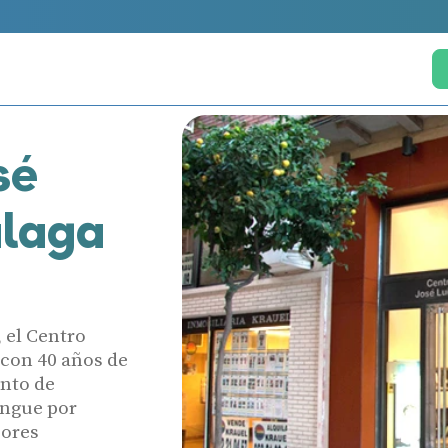
sé
laga
 el Centro
 con 40 años de
ento de
ingue por
jores