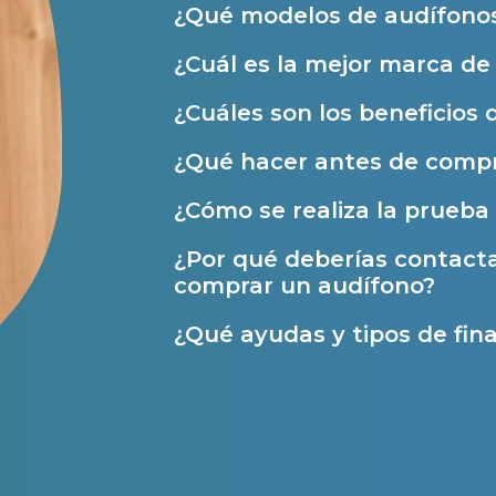
¿Qué modelos de audífonos
Ayudas y subvenciones
¿Cuál es la mejor marca d
Ayuda Miaudífono hasta 200€*
¿Cuáles son los beneficios 
Ayudas para audífonos en Castilla-La Manch
¿Qué hacer antes de compr
Ayudas para audífonos en Andalucía
¿Cómo se realiza la prueba 
Ayudas y subvenciones en La Rioja
¿Por qué deberías contact
Ayudas para audífonos en Galicia
comprar un audífono?
Ayudas y subvenciones en Asturias
¿Qué ayudas y tipos de fina
Contacto