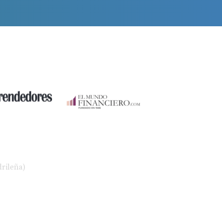
rileña)
rdados