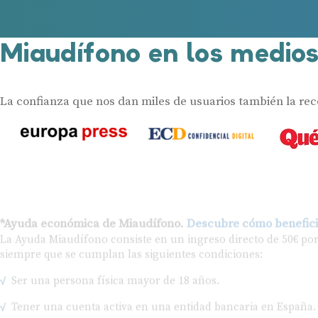
Miaudífono en los medio
La confianza que nos dan miles de usuarios también la re
*Ayuda económica de Miaudífono.
Descubre cómo benefici
La Ayuda Miaudífono consiste en un ingreso directo de 50€ po
siempre que se cumplan las siguientes condiciones:
Ser una persona física mayor de 18 años.
Tener una cuenta activa en una entidad bancaria en España.
Realizar un examen audiológico completo y gratuito en uno