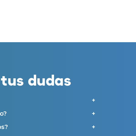
E-mail
merciales por parte de Miaudífono y sus colaboradores según se detalla en
 empresas colaboradoras de Miaudífono para poder ofrecer los servicios
estras
Condiciones de uso
.
aras haber leído y aceptado nuestra
Política de Privacidad
.
Contáctanos
tus dudas
o?
os?