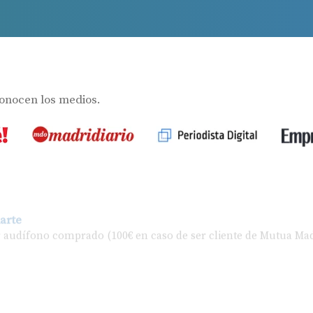
s
conocen los medios.
arte
r audífono comprado (100€ en caso de ser cliente de Mutua Mad
 de nuestros centros auditivos colaboradores previamente aco