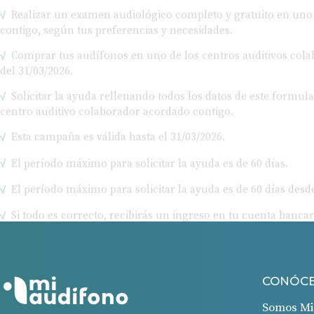
contigo, según tus preferencias y necesidades.
Comprar tus audífonos en uno de los centros auditivos colab
del 31/03/2026.
Solicitar la ayuda rellenando todos los datos de este formul
centro auditivo colaborador acordado contigo.
Esta campaña es válida hasta el 31/03/2026.
El período máximo para solicitar la ayuda es de 60 días.
El período máximo para solicitar la ayuda es de 60 días desde
Si todo es correcto, recibirás un ingreso en tu cuenta bancar
CONÓC
Somos Mi