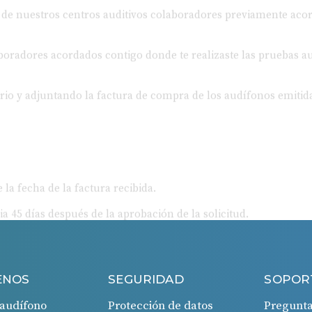
oradores acordados contigo donde te realizaste las pruebas au
ario y adjuntando la factura de compra de los audífonos emitida
 la fecha de la factura recibida.
ia 45 días después de la aprobación de la solicitud.
ENOS
SEGURIDAD
SOPOR
audífono
Protección de datos
Pregunta