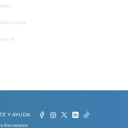
ditivas antes
 por el
TE Y AYUDA
s frecuentes