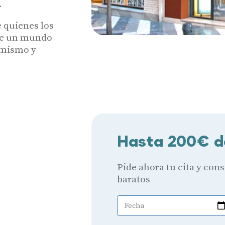
.
 quienes los
 de un mundo
y mismo y
Hasta 200€ d
Pide ahora tu cita y con
baratos
Fecha