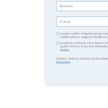
Nombre
E-mail
Acepto recibir comunicaciones com
colaboradores, según se detalla en
Audífonos
Acepto la cesión de estos datos a 
poder ofrecer el servicio solicitado
legales
.
Mejores marcas de audífonos
Al hacer click en «Enviar» declaras ha
Tipos de audífonos para la sordera
Privacidad
.
Audífonos baratos
Audífonos invisibles
Audífonos bluetooth
Audífonos inteligentes