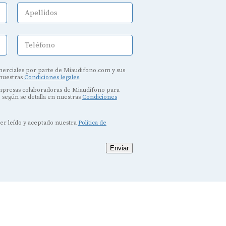
Apellidos
Teléfono
erciales por parte de Miaudifono.com y sus
 nuestras
Condiciones legales
.
empresas colaboradoras de Miaudífono para
, según se detalla en nuestras
Condiciones
ber leído y aceptado nuestra
Política de
Enviar