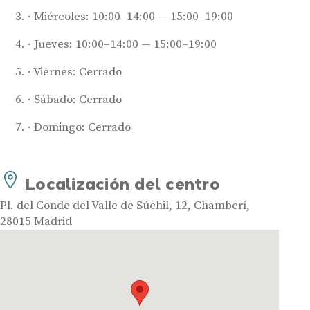
Miércoles: 10:00–14:00 — 15:00–19:00
Jueves: 10:00–14:00 — 15:00–19:00
Viernes: Cerrado
Sábado: Cerrado
Domingo: Cerrado
Audífonos
Mejores marcas de audífonos
Localización del centro
Tipos de audífonos para la sordera
Pl. del Conde del Valle de Súchil, 12, Chamberí,
Audífonos baratos
28015 Madrid
Audífonos invisibles
Audífonos bluetooth
Audífonos inteligentes
Audífonos potentes
Audífonos recargables