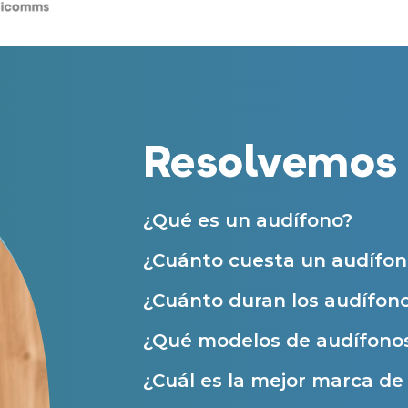
Centros Auditivos en Zaragoza
Teléfono
Centros Auditivos en otras ciudades
Acepto recibir comunicaciones co
nuestras
Condiciones de uso
.
Acepto la cesión de estos datos a
Servicios
solicitados, según se detalla en nu
Al hacer click en «Contáctanos» decl
Resolvemos 
Atención personalizada
Prueba auditiva
Prueba de audífonos
¿Qué es un audífono?
Financiación de audífonos
¿Cuánto cuesta un audífon
Reparación de audífonos
¿Cuánto duran los audífon
Asistencia audiológica a domicilio
¿Qué modelos de audífonos
Seguro para audífonos
¿Cuál es la mejor marca d