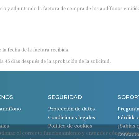
ario y adjuntando la factura de compra de los audífonos emitida
 la fecha de la factura recibida.
ia 45 días después de la aprobación de la solicitud.
ENOS
SEGURIDAD
SOPOR
audífono
Protección de datos
Pregunta
Condiciones legales
Pérdida 
ales
Política de cookies
¿Sabías
Contact