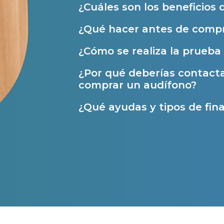
Ayudas y subvenciones
¿Cuáles son los beneficios 
Ayuda Miaudífono hasta 200€*
¿Qué hacer antes de compr
Ayudas para audífonos en Castilla-La Manch
¿Cómo se realiza la prueba 
Ayudas para audífonos en Andalucía
¿Por qué deberías contact
Ayudas y subvenciones en La Rioja
comprar un audífono?
Ayudas para audífonos en Galicia
¿Qué ayudas y tipos de fina
Ayudas y subvenciones en Asturias
Contacto
s