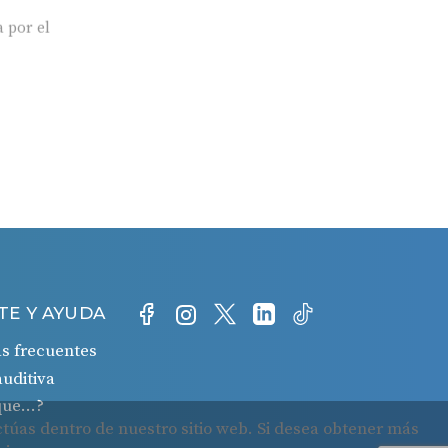
 por el
TE Y AYUDA
s frecuentes
auditiva
 que…?
o