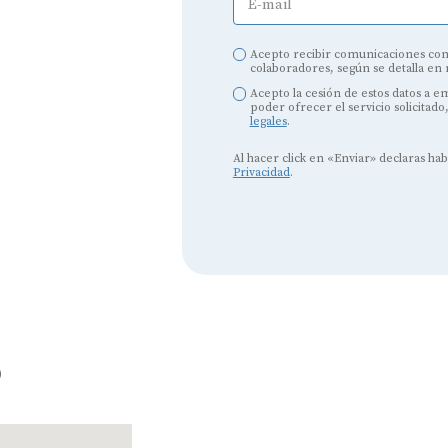
E-mail
Acepto recibir comunicaciones com
colaboradores, según se detalla en
Acepto la cesión de estos datos a 
poder ofrecer el servicio solicitado
legales
.
Audífonos
Al hacer click en «Enviar» declaras ha
Mejores marcas de audífonos
Privacidad
.
Tipos de audífonos para la sordera
Audífonos baratos
Audífonos invisibles
Audífonos bluetooth
o
Audífonos inteligentes
Audífonos potentes
Audífonos recargables