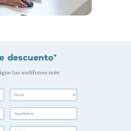
e descuento*
sigue tus audífonos más
Hora
Apellidos