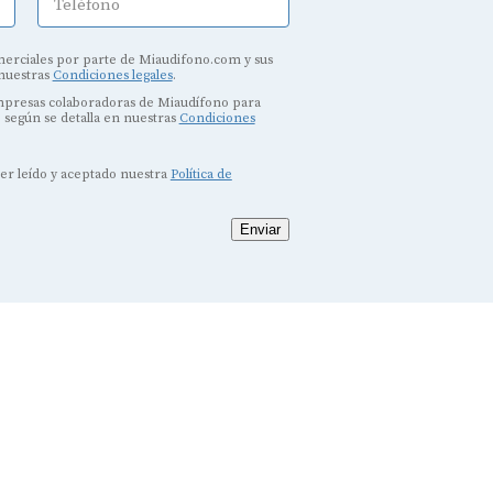
Teléfono
erciales por parte de Miaudifono.com y sus
 nuestras
Condiciones legales
.
empresas colaboradoras de Miaudífono para
, según se detalla en nuestras
Condiciones
ber leído y aceptado nuestra
Política de
Enviar