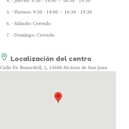
Jueves: 9:30 - 14:00 — 16:30 - 19:30
Viernes: 9:30 - 14:00 — 16:30 - 19:30
Sábado: Cerrado
Domingo: Cerrado
Audífonos
Mejores marcas de audífonos
Localización del centro
Tipos de audífonos para la sordera
Audífonos baratos
Calle Dr. Bonardell, 1, 13600 Alcázar de San Juan
Audífonos invisibles
Audífonos bluetooth
Audífonos inteligentes
Audífonos potentes
Audífonos recargables
Gafas auditivas