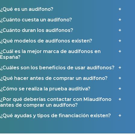
Al hacer click en «Contáctanos» declaras haber leído y aceptado nuestra
Política de Privacidad
.
¿Qué es un audífono?
Contáctanos
Ayudas y subvenciones
¿Cuánto cuesta un audífono?
Ayuda Miaudífono hasta 200€*
¿Cuánto duran los audífonos?
Ayudas para audífonos en Castilla-La Mancha
¿Qué modelos de audífonos existen?
Ayudas para audífonos en Andalucía
Ayudas y subvenciones en La Rioja
¿Cuál es la mejor marca de audífonos en
España?
Ayudas para audífonos en Galicia
¿Cuáles son los beneficios de usar audífonos?
Ayudas y subvenciones en Asturias
¿Qué hacer antes de comprar un audífono?
Contacto
¿Cómo se realiza la prueba auditiva?
¿Por qué deberías contactar con Miaudífono
antes de comprar un audífono?
¿Qué ayudas y tipos de financiación existen?