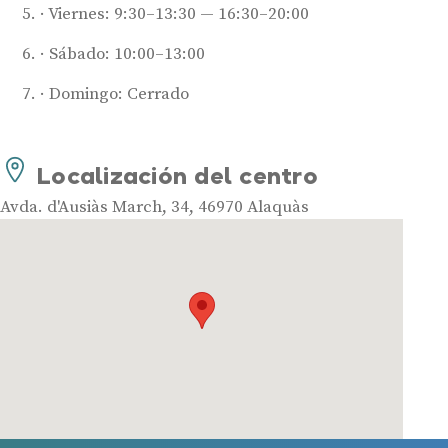
Viernes: 9:30–13:30 — 16:30–20:00
Audífonos
Sábado: 10:00–13:00
Mejores marcas de audífonos
Domingo: Cerrado
Tipos de audífonos para la sordera
Audífonos baratos
Audífonos invisibles
Localización del centro
Audífonos bluetooth
Avda. d'Ausiàs March, 34, 46970 Alaquàs
Audífonos inteligentes
Audífonos potentes
Audífonos recargables
Gafas auditivas
Guía completa
Gafas Nuance Audio
Centros Auditivos