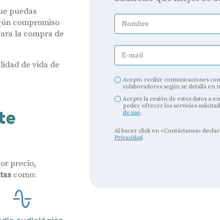
ue puedas
ingún compromiso
Nombre
ara la compra de
E-mail
lidad de vida de
Acepto recibir comunicaciones com
colaboradores según se detalla en 
Acepto la cesión de estos datos a 
poder ofrecer los servicios solicita
te
de uso
.
Al hacer click en «Contáctanos» decla
Privacidad
.
or precio,
itas
como: