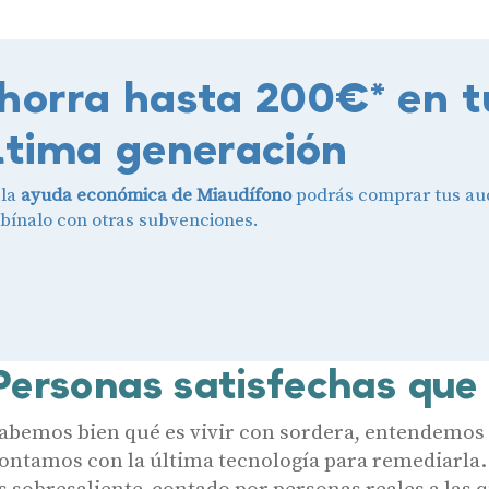
horra hasta 200€* en t
ltima generación
 la
ayuda económica de Miaudífono
podrás comprar tus aud
ínalo con otras subvenciones.
Personas satisfechas que
abemos bien qué es vivir con sordera, entendemos a
ontamos con la última tecnología para remediarla.
s sobresaliente, contado por personas reales a las