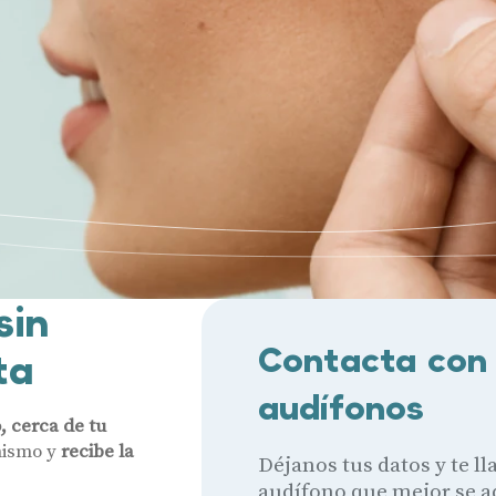
sin
Contacta con 
ta
audífonos
, cerca de tu
mismo y
recibe la
Déjanos tus datos y te l
audífono que mejor se a