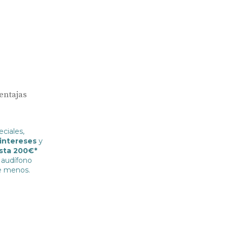
Ayudas y subvenciones
Acepto recibir comunicaciones co
nuestras
Condiciones de uso
.
Acepto la cesión de estos datos a
Contacto
solicitados, según se detalla en nu
Al hacer click en «Contáctanos» decl
entajas
ciales,
 intereses
y
sta 200€*
 audífono
e menos.