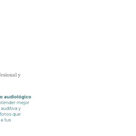
esional y
Audífonos
o audiológico
Hasta un 60
Gafas auditivas
ntender mejor
 auditiva y
Nombre
ífonos que
Centros Auditivos
a tus
Servicios
Teléfono