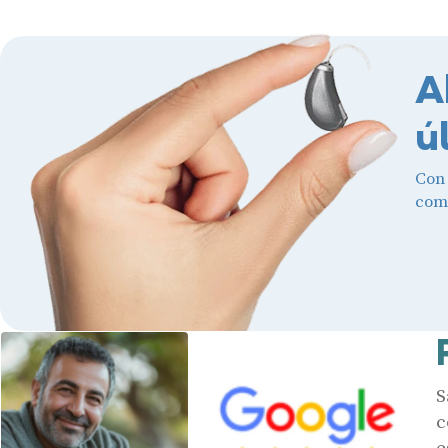
A
ú
Con
comb
S
c
e