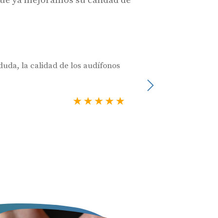
duda, la calidad de los audífonos
Muy profesionales
Julia Castro
Siguiente
Usuario verificado
5 estrellas