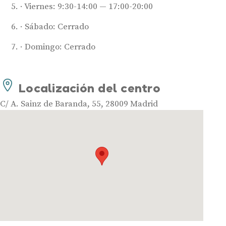
Viernes: 9:30-14:00 — 17:00-20:00
Sábado: Cerrado
Domingo: Cerrado
Audífonos
Localización del centro
Mejores marcas de audífonos
Tipos de audífonos para la sordera
C/ A. Sainz de Baranda, 55, 28009 Madrid
Audífonos baratos
Audífonos invisibles
Audífonos bluetooth
Audífonos inteligentes
Audífonos potentes
Audífonos recargables
Gafas auditivas