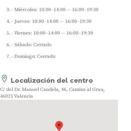
Miércoles: 10:00–14:00 — 16:00–19:30
Jueves: 10:00–14:00 — 16:00–19:30
Viernes: 10:00–14:00 — 16:00–19:30
Sábado: Cerrado
Audífonos
Domingo: Cerrado
Mejores marcas de audífonos
Tipos de audífonos para la sordera
Localización del centro
Audífonos baratos
Audífonos invisibles
C/ del Dr. Manuel Candela, 46, Camins al Grau,
46021 Valencia
Audífonos bluetooth
Audífonos inteligentes
Audífonos potentes
Audífonos recargables