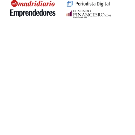
*Ayuda económica de Miaudífono.
Descubre cómo beneficiarte
La Ayuda Miaudífono consiste en un ingreso directo de
50€ por audífono comprado (100€ en caso de ser cliente
de Mutua Madrileña) siempre que se cumplan las
siguientes condiciones:
Ser una persona física mayor de 18 años.
Tener una cuenta activa en una entidad bancaria en
España.
Realizar un examen audiológico completo y gratuito
en uno de nuestros centros auditivos colaboradores
previamente acordados contigo, según tus preferencias
y necesidades.