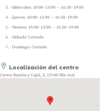
Miércoles: 10:00–13:00 — 16:30–19:00
Jueves: 10:00–13:00 — 16:30–19:00
Viernes: 10:00–13:00 — 16:30–19:00
Sábado: Cerrado
Audífonos
Domingo: Cerrado
Mejores marcas de audífonos
Tipos de audífonos para la sordera
Localización del centro
Audífonos baratos
Carrer Ramón y Cajal, 3, 12540 Vila-real
Audífonos invisibles
Audífonos bluetooth
Audífonos inteligentes
Audífonos potentes
Audífonos recargables