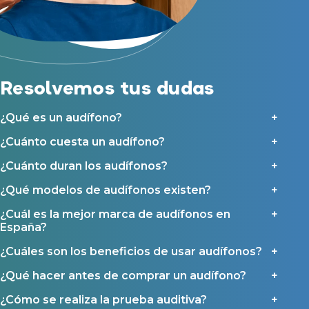
Acepto recibir comunicaciones comerciales por parte de Miaudífono
Reparación de audífonos
y sus colaboradores según se detalla en nuestras
Condiciones de uso
.
Acepto la cesión de estos datos a empresas colaboradoras de
Asistencia audiológica a domicilio
Miaudífono para poder ofrecer los servicios solicitados, según se
detalla en nuestras
Condiciones de uso
.
Seguro para audífonos
Al hacer click en «Contáctanos» declaras haber leído y aceptado nuestra
Política de Privacidad
.
Contáctanos
Resolvemos tus dudas
Ayudas y subvenciones
Ayuda Miaudífono hasta 200€*
¿Qué es un audífono?
Ayudas para audífonos en Castilla-La Mancha
¿Cuánto cuesta un audífono?
Ayudas para audífonos en Andalucía
Ayudas y subvenciones en La Rioja
¿Cuánto duran los audífonos?
Ayudas para audífonos en Galicia
¿Qué modelos de audífonos existen?
Ayudas y subvenciones en Asturias
¿Cuál es la mejor marca de audífonos en
España?
Contacto
¿Cuáles son los beneficios de usar audífonos?
¿Qué hacer antes de comprar un audífono?
¿Cómo se realiza la prueba auditiva?