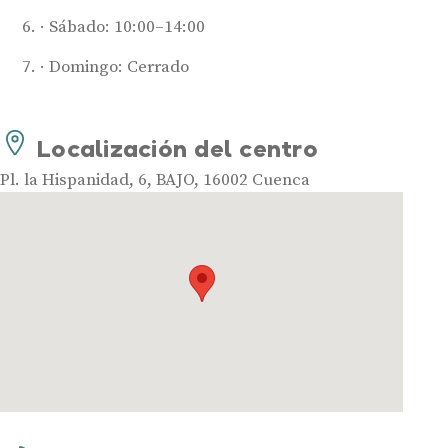
Sábado: 10:00–14:00
Domingo: Cerrado
Audífonos
Localización del centro
Mejores marcas de audífonos
Tipos de audífonos para la sordera
Pl. la Hispanidad, 6, BAJO, 16002 Cuenca
Audífonos baratos
Audífonos invisibles
Audífonos bluetooth
Audífonos inteligentes
Audífonos potentes
Audífonos recargables
Gafas auditivas
Guía completa