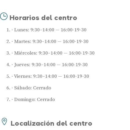
Audífonos
Horarios del centro
Mejores marcas de audífonos
Tipos de audífonos para la sordera
Lunes: 9:30–14:00 — 16:00-19-30
Audífonos baratos
Martes: 9:30–14:00 — 16:00-19-30
Audífonos invisibles
Audífonos bluetooth
Miércoles: 9:30–14:00 — 16:00-19-30
Audífonos inteligentes
Jueves: 9:30–14:00 — 16:00-19-30
Audífonos potentes
Viernes: 9:30–14:00 — 16:00-19-30
Audífonos recargables
Sábado: Cerrado
Gafas auditivas
Domingo: Cerrado
Guía completa
Gafas Nuance Audio
Localización del centro
Centros Auditivos