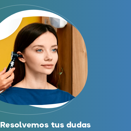
Al hacer click en «Contáctanos» declaras haber leído y aceptado nuestra
Política de Privacidad
.
Contáctanos
Ayudas y subvenciones
Ayuda Miaudífono hasta 200€*
Ayudas para audífonos en Castilla-La Mancha
Ayudas para audífonos en Andalucía
Ayudas y subvenciones en La Rioja
Ayudas para audífonos en Galicia
Ayudas y subvenciones en Asturias
Contacto
Resolvemos tus dudas