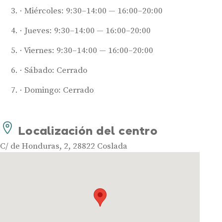
Miércoles: 9:30–14:00 — 16:00–20:00
Jueves: 9:30–14:00 — 16:00–20:00
Viernes: 9:30–14:00 — 16:00–20:00
Sábado: Cerrado
Domingo: Cerrado
Audífonos
Mejores marcas de audífonos
Tipos de audífonos para la sordera
Localización del centro
Audífonos baratos
C/ de Honduras, 2, 28822 Coslada
Audífonos invisibles
Audífonos bluetooth
Audífonos inteligentes
Audífonos potentes
Audífonos recargables