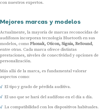
con nuestros expertos.
Acepto recibir comunicaciones comerciales por parte de Miaudífono
y sus colaboradores según se detalla en nuestras
Condiciones de uso
.
Acepto la cesión de estos datos a empresas colaboradoras de
Miaudífono para poder ofrecer los servicios solicitados, según se
Mejores marcas y modelos
detalla en nuestras
Condiciones de uso
.
Al hacer click en «Contáctanos» declaras haber leído y aceptado nuestra
Política de Privacidad
.
Actualmente, la mayoría de marcas reconocidas de
Contáctanos
audífonos incorporan tecnología Bluetooth en sus
modelos, como
Phonak, Oticon, Signia, ReSound
,
entre otras. Cada marca ofrece distintas
prestaciones, niveles de conectividad y opciones de
personalización.
Más allá de la marca, es fundamental valorar
aspectos como:
El tipo y grado de pérdida auditiva.
El uso que se hará del audífono en el día a día.
La compatibilidad con los dispositivos habituales.