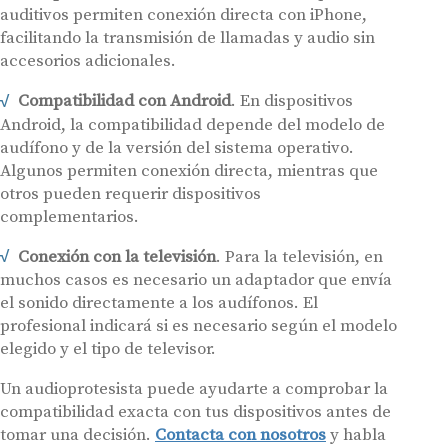
auditivos permiten conexión directa con iPhone,
facilitando la transmisión de llamadas y audio sin
accesorios adicionales.
Compatibilidad con Android
. En dispositivos
Android, la compatibilidad depende del modelo de
audífono y de la versión del sistema operativo.
Audífonos
Algunos permiten conexión directa, mientras que
otros pueden requerir dispositivos
Gafas auditivas
complementarios.
Centros Auditivos
Conexión con la televisión
. Para la televisión, en
Servicios
muchos casos es necesario un adaptador que envía
Hasta un 60% de descuento en tus
Ayudas y subvenciones
el sonido directamente a los audífonos. El
audífonos
profesional indicará si es necesario según el modelo
Contacto
elegido y el tipo de televisor.
Nombre
E-mail
Un audioprotesista puede ayudarte a comprobar la
compatibilidad exacta con tus dispositivos antes de
Teléfono
tomar una decisión.
Contacta con nosotros
y habla