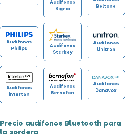
Audífonos
Beltone
Signia
Audífonos
Audífonos
Audífonos
Philips
Unitron
Starkey
Audífonos
Audífonos
Audífonos
Danavox
Bernafon
Interton
Precio audífonos Bluetooth para
la sordera