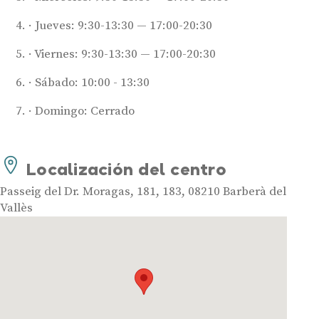
Jueves: 9:30-13:30 — 17:00-20:30
Viernes: 9:30-13:30 — 17:00-20:30
Audífonos
Mejores marcas de audífonos
Sábado: 10:00 - 13:30
Tipos de audífonos para la sordera
Domingo: Cerrado
Audífonos baratos
Audífonos invisibles
Audífonos bluetooth
Localización del centro
Audífonos inteligentes
Passeig del Dr. Moragas, 181, 183, 08210 Barberà del
Audífonos potentes
Vallès
Audífonos recargables
Gafas auditivas
Guía completa
Gafas Nuance Audio