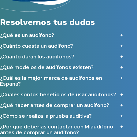
Acepto la cesión de estos datos a empresas colaboradoras de
Asistencia audiológica a domicilio
Miaudífono para poder ofrecer los servicios solicitados, según se
detalla en nuestras
Condiciones de uso
.
Seguro para audífonos
Al hacer click en «Contáctanos» declaras haber leído y aceptado nuestra
Resolvemos tus dudas
Política de Privacidad
.
Contáctanos
Ayudas y subvenciones
¿Qué es un audífono?
Ayuda Miaudífono hasta 200€*
¿Cuánto cuesta un audífono?
Ayudas para audífonos en Castilla-La Mancha
Ayudas para audífonos en Andalucía
¿Cuánto duran los audífonos?
Ayudas y subvenciones en La Rioja
¿Qué modelos de audífonos existen?
Ayudas para audífonos en Galicia
¿Cuál es la mejor marca de audífonos en
Ayudas y subvenciones en Asturias
España?
¿Cuáles son los beneficios de usar audífonos?
Contacto
¿Qué hacer antes de comprar un audífono?
¿Cómo se realiza la prueba auditiva?
¿Por qué deberías contactar con Miaudífono
antes de comprar un audífono?