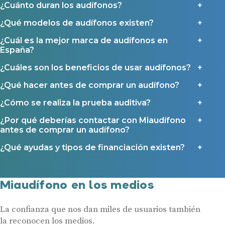
Ayudas y subvenciones
¿Cuánto duran los audífonos?
Ayuda Miaudífono hasta 200€*
¿Qué modelos de audífonos existen?
Ayudas para audífonos en Castilla-La Mancha
¿Cuál es la mejor marca de audífonos en
Ayudas para audífonos en Andalucía
España?
Ayudas y subvenciones en La Rioja
¿Cuáles son los beneficios de usar audífonos?
Ayudas para audífonos en Galicia
¿Qué hacer antes de comprar un audífono?
Ayudas y subvenciones en Asturias
¿Cómo se realiza la prueba auditiva?
Contacto
¿Por qué deberías contactar con Miaudífono
antes de comprar un audífono?
¿Qué ayudas y tipos de financiación existen?
Miaudífono en los medios
La confianza que nos dan miles de usuarios también
la reconocen los medios.