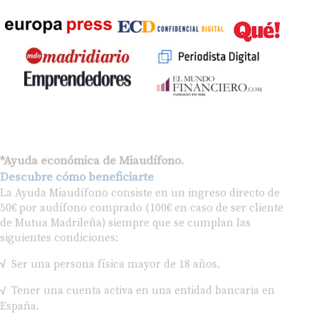
*Ayuda económica de Miaudífono.
Descubre cómo beneficiarte
La Ayuda Miaudífono consiste en un ingreso directo de
50€ por audífono comprado (100€ en caso de ser cliente
de Mutua Madrileña) siempre que se cumplan las
siguientes condiciones:
Ser una persona física mayor de 18 años.
Tener una cuenta activa en una entidad bancaria en
España.