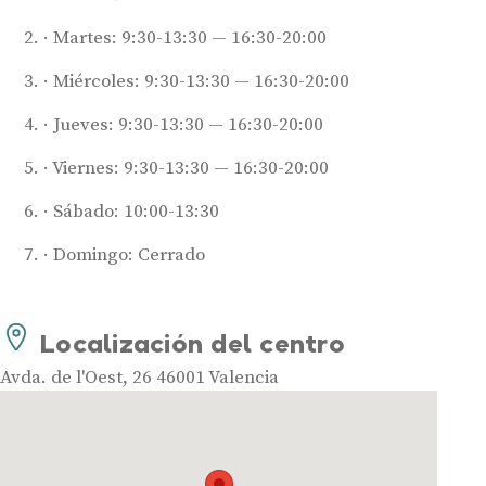
Martes: 9:30-13:30 — 16:30-20:00
Miércoles: 9:30-13:30 — 16:30-20:00
Jueves: 9:30-13:30 — 16:30-20:00
Viernes: 9:30-13:30 — 16:30-20:00
Sábado: 10:00-13:30
Audífonos
Domingo: Cerrado
Mejores marcas de audífonos
Tipos de audífonos para la sordera
Audífonos baratos
Localización del centro
Audífonos invisibles
Avda. de l'Oest, 26 46001 Valencia
Audífonos bluetooth
Audífonos inteligentes
Audífonos potentes
Audífonos recargables