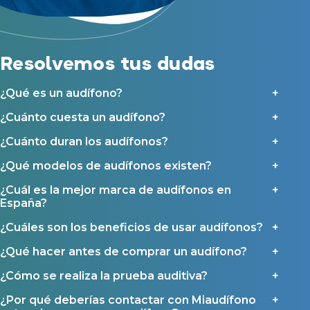
y sus colaboradores según se detalla en nuestras
Condiciones de uso
.
Acepto la cesión de estos datos a empresas colaboradoras de
Asistencia audiológica a domicilio
Miaudífono para poder ofrecer los servicios solicitados, según se
detalla en nuestras
Condiciones de uso
.
Seguro para audífonos
Al hacer click en «Contáctanos» declaras haber leído y aceptado nuestra
Resolvemos tus dudas
Política de Privacidad
.
Contáctanos
Ayudas y subvenciones
¿Qué es un audífono?
Ayuda Miaudífono hasta 200€*
Ayudas para audífonos en Castilla-La Mancha
¿Cuánto cuesta un audífono?
Ayudas para audífonos en Andalucía
¿Cuánto duran los audífonos?
Ayudas y subvenciones en La Rioja
¿Qué modelos de audífonos existen?
Ayudas para audífonos en Galicia
¿Cuál es la mejor marca de audífonos en
Ayudas y subvenciones en Asturias
España?
¿Cuáles son los beneficios de usar audífonos?
Contacto
¿Qué hacer antes de comprar un audífono?
¿Cómo se realiza la prueba auditiva?
¿Por qué deberías contactar con Miaudífono