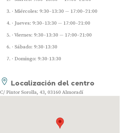
Miércoles: 9:30–13:30 — 17:00–21:00
Jueves: 9:30–13:30 — 17:00–21:00
Audífonos
Viernes: 9:30–13:30 — 17:00–21:00
Mejores marcas de audífonos
Tipos de audífonos para la sordera
Sábado: 9:30-13:30
Audífonos baratos
Domingo: 9:30-13:30
Audífonos invisibles
Audífonos bluetooth
Audífonos inteligentes
Localización del centro
Audífonos potentes
C/ Pintor Sorolla, 43, 03160 Almoradí
Audífonos recargables
Gafas auditivas
Guía completa
Gafas Nuance Audio