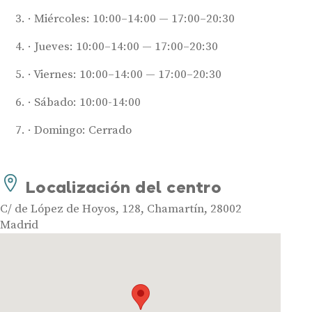
Miércoles: 10:00–14:00 — 17:00–20:30
Jueves: 10:00–14:00 — 17:00–20:30
Audífonos
Viernes: 10:00–14:00 — 17:00–20:30
Mejores marcas de audífonos
Sábado: 10:00-14:00
Tipos de audífonos para la sordera
Audífonos baratos
Domingo: Cerrado
Audífonos invisibles
Audífonos bluetooth
Localización del centro
Audífonos inteligentes
C/ de López de Hoyos, 128, Chamartín, 28002
Audífonos potentes
Madrid
Audífonos recargables
Gafas auditivas
Guía completa
Gafas Nuance Audio