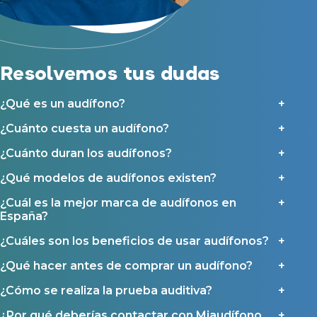
Reparación de audífonos
y sus colaboradores según se detalla en nuestras
Condiciones de uso
.
Acepto la cesión de estos datos a empresas colaboradoras de
Asistencia audiológica a domicilio
Miaudífono para poder ofrecer los servicios solicitados, según se
detalla en nuestras
Condiciones de uso
.
Seguro para audífonos
Al hacer click en «Contáctanos» declaras haber leído y aceptado nuestra
Política de Privacidad
.
Resolvemos tus dudas
Contáctanos
Ayudas y subvenciones
Ayuda Miaudífono hasta 200€*
¿Qué es un audífono?
Ayudas para audífonos en Castilla-La Mancha
¿Cuánto cuesta un audífono?
Ayudas para audífonos en Andalucía
¿Cuánto duran los audífonos?
Ayudas y subvenciones en La Rioja
¿Qué modelos de audífonos existen?
Ayudas para audífonos en Galicia
Ayudas y subvenciones en Asturias
¿Cuál es la mejor marca de audífonos en
España?
Contacto
¿Cuáles son los beneficios de usar audífonos?
¿Qué hacer antes de comprar un audífono?
¿Cómo se realiza la prueba auditiva?
¿Por qué deberías contactar con Miaudífono