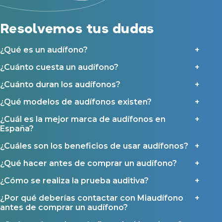
Acepto la cesión de estos datos a empresas colaboradoras de
Asistencia audiológica a domicilio
Miaudífono para poder ofrecer los servicios solicitados, según se
detalla en nuestras
Condiciones de uso
.
Seguro para audífonos
Resolvemos tus dudas
Al hacer click en «Contáctanos» declaras haber leído y aceptado nuestra
Política de Privacidad
.
Contáctanos
Ayudas y subvenciones
¿Qué es un audífono?
Ayuda Miaudífono hasta 200€*
¿Cuánto cuesta un audífono?
Ayudas para audífonos en Castilla-La Mancha
¿Cuánto duran los audífonos?
Ayudas para audífonos en Andalucía
Ayudas y subvenciones en La Rioja
¿Qué modelos de audífonos existen?
Ayudas para audífonos en Galicia
¿Cuál es la mejor marca de audífonos en
España?
Ayudas y subvenciones en Asturias
¿Cuáles son los beneficios de usar audífonos?
Contacto
¿Qué hacer antes de comprar un audífono?
¿Cómo se realiza la prueba auditiva?
¿Por qué deberías contactar con Miaudífono
antes de comprar un audífono?