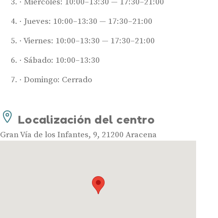
Miércoles: 10:00–13:30 — 17:30–21:00
Jueves: 10:00–13:30 — 17:30–21:00
Audífonos
Viernes: 10:00–13:30 — 17:30–21:00
Mejores marcas de audífonos
Sábado: 10:00–13:30
Tipos de audífonos para la sordera
Audífonos baratos
Domingo: Cerrado
Audífonos invisibles
Audífonos bluetooth
Localización del centro
Audífonos inteligentes
Gran Vía de los Infantes, 9, 21200 Aracena
Audífonos potentes
Audífonos recargables
Gafas auditivas
Guía completa
Gafas Nuance Audio