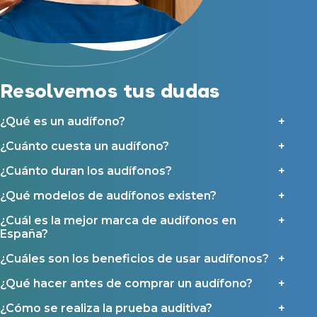
Acepto recibir comunicaciones comerciales por parte de Miaudífono
Reparación de audífonos
y sus colaboradores según se detalla en nuestras
Condiciones de uso
.
Acepto la cesión de estos datos a empresas colaboradoras de
Asistencia audiológica a domicilio
Miaudífono para poder ofrecer los servicios solicitados, según se
detalla en nuestras
Condiciones de uso
.
Seguro para audífonos
Al hacer click en «Contáctanos» declaras haber leído y aceptado nuestra
Política de Privacidad
.
Contáctanos
Resolvemos tus dudas
Ayudas y subvenciones
Ayuda Miaudífono hasta 200€*
¿Qué es un audífono?
Ayudas para audífonos en Castilla-La Mancha
¿Cuánto cuesta un audífono?
Ayudas para audífonos en Andalucía
Ayudas y subvenciones en La Rioja
¿Cuánto duran los audífonos?
Ayudas para audífonos en Galicia
¿Qué modelos de audífonos existen?
Ayudas y subvenciones en Asturias
¿Cuál es la mejor marca de audífonos en
España?
Contacto
¿Cuáles son los beneficios de usar audífonos?
¿Qué hacer antes de comprar un audífono?
¿Cómo se realiza la prueba auditiva?