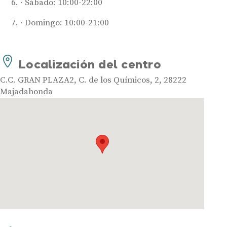
Sábado: 10:00-22:00
Domingo: 10:00-21:00
Audífonos
Localización del centro
Mejores marcas de audífonos
C.C. GRAN PLAZA2, C. de los Químicos, 2, 28222
Tipos de audífonos para la sordera
Majadahonda
Audífonos baratos
Audífonos invisibles
Audífonos bluetooth
Audífonos inteligentes
Audífonos potentes
Audífonos recargables
Gafas auditivas
Guía completa