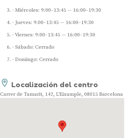
Miércoles: 9:00–13:45 — 16:00–19:30
Jueves: 9:00–13:45 — 16:00–19:30
Viernes: 9:00–13:45 — 16:00–19:30
Sábado: Cerrado
Audífonos
Domingo: Cerrado
Mejores marcas de audífonos
Tipos de audífonos para la sordera
Localización del centro
Audífonos baratos
Audífonos invisibles
Carrer de Tamarit, 142, L'Eixample, 08015 Barcelona
Audífonos bluetooth
Audífonos inteligentes
Audífonos potentes
Audífonos recargables