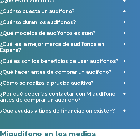
¿Qué es un audífono?
Política de Privacidad
.
Contáctanos
¿Cuánto cuesta un audífono?
Ayudas y subvenciones
Ayuda Miaudífono hasta 200€*
¿Cuánto duran los audífonos?
Ayudas para audífonos en Castilla-La Mancha
¿Qué modelos de audífonos existen?
Ayudas para audífonos en Andalucía
¿Cuál es la mejor marca de audífonos en
Ayudas y subvenciones en La Rioja
España?
Ayudas para audífonos en Galicia
¿Cuáles son los beneficios de usar audífonos?
Ayudas y subvenciones en Asturias
¿Qué hacer antes de comprar un audífono?
Contacto
¿Cómo se realiza la prueba auditiva?
¿Por qué deberías contactar con Miaudífono
antes de comprar un audífono?
¿Qué ayudas y tipos de financiación existen?
Miaudífono en los medios