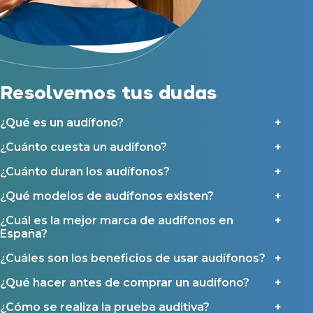
Acepto recibir comunicaciones comerciales por parte de Miaudífono
Reparación de audífonos
y sus colaboradores según se detalla en nuestras
Condiciones de uso
.
Acepto la cesión de estos datos a empresas colaboradoras de
Asistencia audiológica a domicilio
Miaudífono para poder ofrecer los servicios solicitados, según se
detalla en nuestras
Condiciones de uso
.
Seguro para audífonos
Al hacer click en «Contáctanos» declaras haber leído y aceptado nuestra
Política de Privacidad
.
Contáctanos
Resolvemos tus dudas
Ayudas y subvenciones
Ayuda Miaudífono hasta 200€*
¿Qué es un audífono?
Ayudas para audífonos en Castilla-La Mancha
¿Cuánto cuesta un audífono?
Ayudas para audífonos en Andalucía
Ayudas y subvenciones en La Rioja
¿Cuánto duran los audífonos?
Ayudas para audífonos en Galicia
¿Qué modelos de audífonos existen?
Ayudas y subvenciones en Asturias
¿Cuál es la mejor marca de audífonos en
España?
Contacto
¿Cuáles son los beneficios de usar audífonos?
¿Qué hacer antes de comprar un audífono?
¿Cómo se realiza la prueba auditiva?