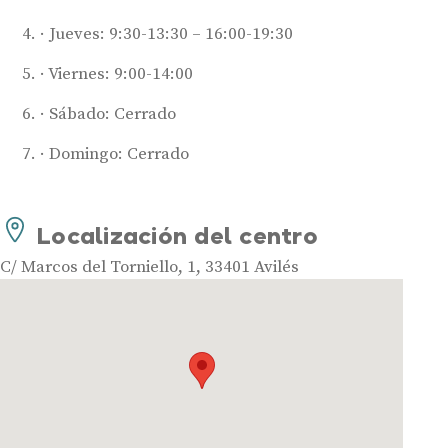
Jueves: 9:30-13:30 – 16:00-19:30
Viernes: 9:00-14:00
Sábado: Cerrado
Audífonos
Domingo: Cerrado
Mejores marcas de audífonos
Tipos de audífonos para la sordera
Localización del centro
Audífonos baratos
C/ Marcos del Torniello, 1, 33401 Avilés
Audífonos invisibles
Audífonos bluetooth
Audífonos inteligentes
Audífonos potentes
Audífonos recargables
Gafas auditivas