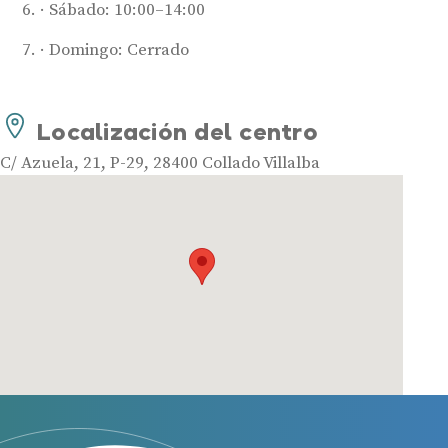
Sábado: 10:00–14:00
Audífonos
Mejores marcas de audífonos
Domingo: Cerrado
Tipos de audífonos para la sordera
Audífonos baratos
Localización del centro
Audífonos invisibles
C/ Azuela, 21, P-29, 28400 Collado Villalba
Audífonos bluetooth
Audífonos inteligentes
Audífonos potentes
Audífonos recargables
Gafas auditivas
Guía completa
Gafas Nuance Audio
Centros Auditivos
Centros Auditivos en Madrid