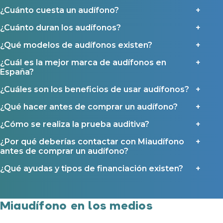
Política de Privacidad
.
Contáctanos
¿Cuánto cuesta un audífono?
Ayudas y subvenciones
¿Cuánto duran los audífonos?
Ayuda Miaudífono hasta 200€*
Ayudas para audífonos en Castilla-La Mancha
¿Qué modelos de audífonos existen?
Ayudas para audífonos en Andalucía
¿Cuál es la mejor marca de audífonos en
España?
Ayudas y subvenciones en La Rioja
Ayudas para audífonos en Galicia
¿Cuáles son los beneficios de usar audífonos?
Ayudas y subvenciones en Asturias
¿Qué hacer antes de comprar un audífono?
¿Cómo se realiza la prueba auditiva?
Contacto
¿Por qué deberías contactar con Miaudífono
antes de comprar un audífono?
¿Qué ayudas y tipos de financiación existen?
Miaudífono en los medios