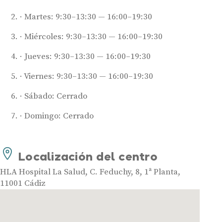
Martes: 9:30–13:30 — 16:00–19:30
Miércoles: 9:30–13:30 — 16:00–19:30
Jueves: 9:30–13:30 — 16:00–19:30
Viernes: 9:30–13:30 — 16:00–19:30
Sábado: Cerrado
Audífonos
Domingo: Cerrado
Mejores marcas de audífonos
Tipos de audífonos para la sordera
Audífonos baratos
Localización del centro
Audífonos invisibles
HLA Hospital La Salud, C. Feduchy, 8, 1ª Planta,
Audífonos bluetooth
11001 Cádiz
Audífonos inteligentes
Audífonos potentes
Audífonos recargables