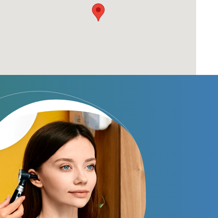
Audífonos invisibles
Audífonos bluetooth
Audífonos inteligentes
Audífonos potentes
Audífonos recargables
Gafas auditivas
Guía completa
Gafas Nuance Audio
Centros Auditivos
Centros Auditivos en Madrid
Centros Auditivos en Barcelona
Centros Auditivos en Valencia
Centros Auditivos en Sevilla
Centros Auditivos en Málaga