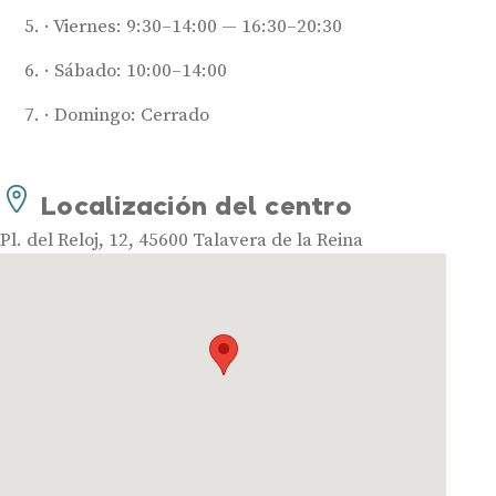
Viernes: 9:30–14:00 — 16:30–20:30
Sábado: 10:00–14:00
Domingo: Cerrado
Audífonos
Mejores marcas de audífonos
Localización del centro
Tipos de audífonos para la sordera
Pl. del Reloj, 12, 45600 Talavera de la Reina
Audífonos baratos
Audífonos invisibles
Audífonos bluetooth
Audífonos inteligentes
Audífonos potentes
Audífonos recargables
Gafas auditivas
Guía completa