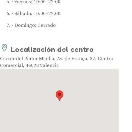
Viernes: 10:00–22:00
Audífonos potentes
Sábado: 10:00–22:00
Audífonos recargables
Domingo: Cerrado
Gafas auditivas
Guía completa
Localización del centro
Gafas Nuance Audio
Carrer del Pintor Maella, Av. de França, 37, Centro
Centros Auditivos
Comercial, 46023 Valencia
Centros Auditivos en Madrid
Centros Auditivos en Barcelona
Centros Auditivos en Valencia
Centros Auditivos en Sevilla
Centros Auditivos en Málaga
Centros Auditivos en Zaragoza
Centros Auditivos en otras ciudades
Hasta un 60% de descuento en tus