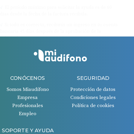
El período máximo para solicitar la ayuda es de 60
días desde la fecha de la factura recibida.
Si todo es correcto, recibirás un ingreso en tu cuenta
bancaria 45 días después de la aprobación de la
solicitud.
CONÓCENOS
SEGURIDAD
Somos Miaudífono
Protección de datos
Empresa
Condiciones legales
Profesionales
Política de cookies
Empleo
SOPORTE Y AYUDA