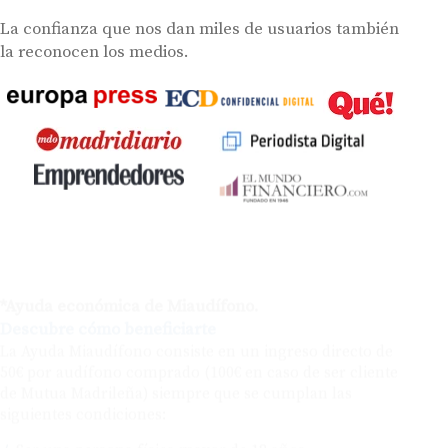
La confianza que nos dan miles de usuarios también
la reconocen los medios.
*Ayuda económica de Miaudífono.
Descubre cómo beneficiarte
La Ayuda Miaudífono consiste en un ingreso directo de
50€ por audífono comprado (100€ en caso de ser cliente
de Mutua Madrileña) siempre que se cumplan las
siguientes condiciones:
Ser una persona física mayor de 18 años.