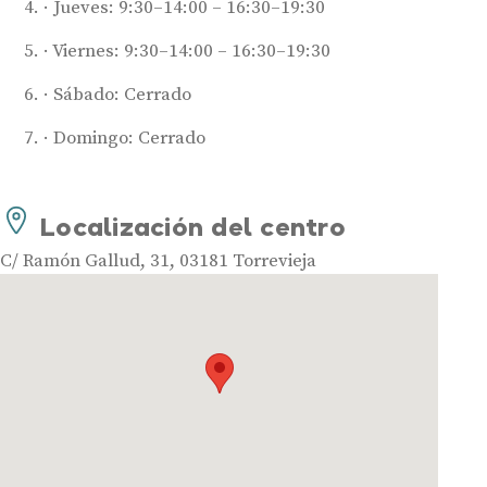
Jueves: 9:30–14:00 – 16:30–19:30
Viernes: 9:30–14:00 – 16:30–19:30
Sábado: Cerrado
Domingo: Cerrado
Audífonos
Mejores marcas de audífonos
Localización del centro
Tipos de audífonos para la sordera
Audífonos baratos
C/ Ramón Gallud, 31, 03181 Torrevieja
Audífonos invisibles
Audífonos bluetooth
Audífonos inteligentes
Audífonos potentes
Audífonos recargables
Gafas auditivas