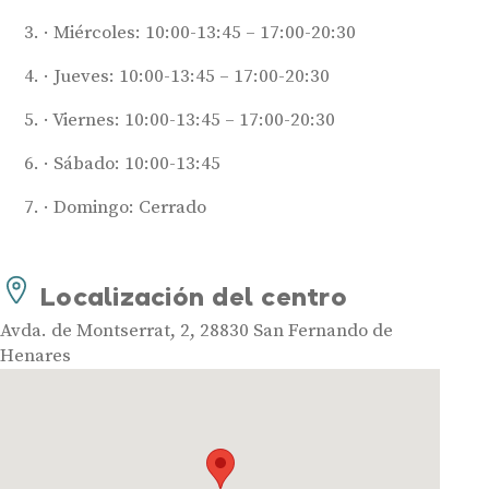
Miércoles: 10:00-13:45 – 17:00-20:30
Jueves: 10:00-13:45 – 17:00-20:30
Viernes: 10:00-13:45 – 17:00-20:30
Sábado: 10:00-13:45
Audífonos
Domingo: Cerrado
Mejores marcas de audífonos
Tipos de audífonos para la sordera
Localización del centro
Audífonos baratos
Audífonos invisibles
Avda. de Montserrat, 2, 28830 San Fernando de
Henares
Audífonos bluetooth
Audífonos inteligentes
Audífonos potentes
Audífonos recargables