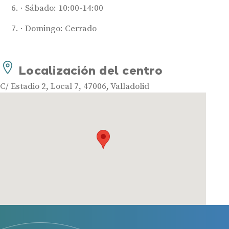
Sábado: 10:00-14:00
Audífonos
Mejores marcas de audífonos
Domingo: Cerrado
Tipos de audífonos para la sordera
Audífonos baratos
Localización del centro
Audífonos invisibles
Audífonos bluetooth
C/ Estadio 2, Local 7, 47006, Valladolid
Audífonos inteligentes
Audífonos potentes
Audífonos recargables
Gafas auditivas
Guía completa
Gafas Nuance Audio
Centros Auditivos