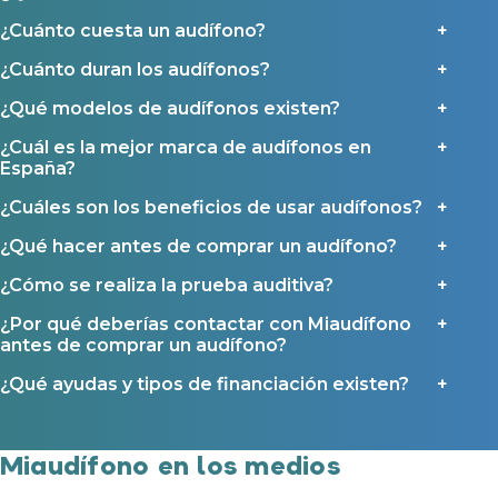
Política de Privacidad
.
Contáctanos
¿Cuánto cuesta un audífono?
Ayudas y subvenciones
¿Cuánto duran los audífonos?
Ayuda Miaudífono hasta 200€*
Ayudas para audífonos en Castilla-La Mancha
¿Qué modelos de audífonos existen?
Ayudas para audífonos en Andalucía
¿Cuál es la mejor marca de audífonos en
Ayudas y subvenciones en La Rioja
España?
Ayudas para audífonos en Galicia
¿Cuáles son los beneficios de usar audífonos?
Ayudas y subvenciones en Asturias
¿Qué hacer antes de comprar un audífono?
¿Cómo se realiza la prueba auditiva?
Contacto
¿Por qué deberías contactar con Miaudífono
antes de comprar un audífono?
¿Qué ayudas y tipos de financiación existen?
Miaudífono en los medios