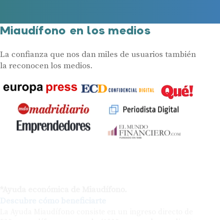
Miaudífono en los medios
La confianza que nos dan miles de usuarios también
la reconocen los medios.
*Ayuda económica de Miaudífono.
Descubre cómo beneficiarte
La Ayuda Miaudífono consiste en un ingreso directo de
50€ por audífono comprado (100€ en caso de ser cliente
de Mutua Madrileña) siempre que se cumplan las