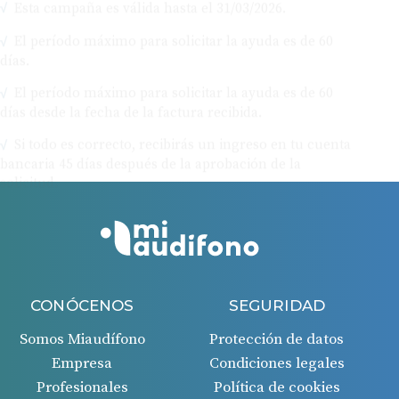
El período máximo para solicitar la ayuda es de 60
días.
El período máximo para solicitar la ayuda es de 60
días desde la fecha de la factura recibida.
Si todo es correcto, recibirás un ingreso en tu cuenta
bancaria 45 días después de la aprobación de la
solicitud.
CONÓCENOS
SEGURIDAD
Somos Miaudífono
Protección de datos
Empresa
Condiciones legales
Profesionales
Política de cookies