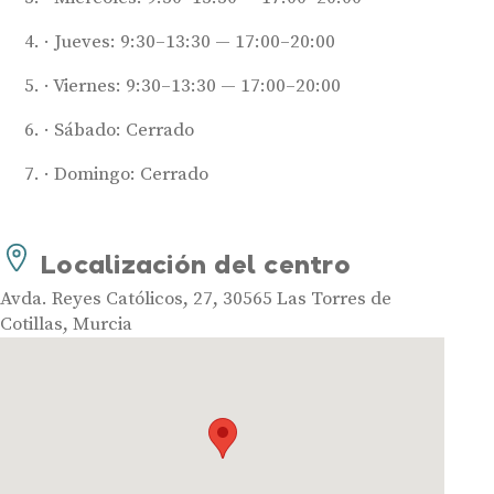
Jueves: 9:30–13:30 — 17:00–20:00
Viernes: 9:30–13:30 — 17:00–20:00
Sábado: Cerrado
Domingo: Cerrado
Audífonos
Mejores marcas de audífonos
Tipos de audífonos para la sordera
Localización del centro
Audífonos baratos
Avda. Reyes Católicos, 27, 30565 Las Torres de
Audífonos invisibles
Cotillas, Murcia
Audífonos bluetooth
Audífonos inteligentes
Audífonos potentes
Audífonos recargables