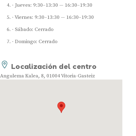
Jueves: 9:30–13:30 — 16:30–19:30
Viernes: 9:30–13:30 — 16:30–19:30
Sábado: Cerrado
Domingo: Cerrado
Audífonos
Mejores marcas de audífonos
Tipos de audífonos para la sordera
Localización del centro
Audífonos baratos
Angulema Kalea, 8, 01004 Vitoria-Gasteiz
Audífonos invisibles
Audífonos bluetooth
Audífonos inteligentes
Audífonos potentes
Audífonos recargables
Gafas auditivas