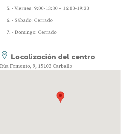
Viernes: 9:00-13:30 – 16:00-19:30
Sábado: Cerrado
Domingo: Cerrado
Audífonos
Mejores marcas de audífonos
Localización del centro
Tipos de audífonos para la sordera
Audífonos baratos
Rúa Fomento, 9, 15102 Carballo
Audífonos invisibles
Audífonos bluetooth
Audífonos inteligentes
Audífonos potentes
Audífonos recargables
Gafas auditivas
Guía completa