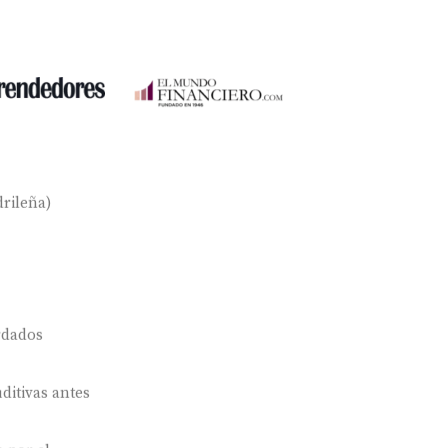
rileña)
rdados
ditivas antes
 por el