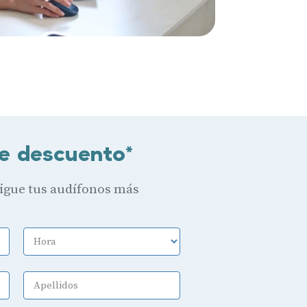
e descuento*
sigue tus audífonos más
Hora
Apellidos