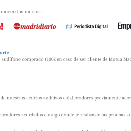
conocen los medios.
arte
r audífono comprado (100€ en caso de ser cliente de Mutua Mad
 de nuestros centros auditivos colaboradores previamente aco
oradores acordados contigo donde te realizaste las pruebas au
ario y adjuntando la factura de compra de los audífonos emitida