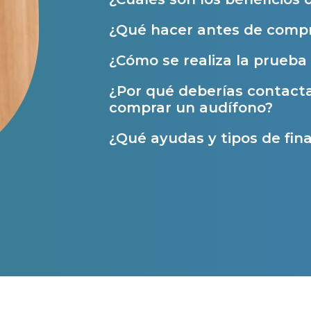
Ayuda Miaudífono hasta 200€*
¿Qué hacer antes de compr
Ayudas para audífonos en Castilla-La Manch
¿Cómo se realiza la prueba 
Ayudas para audífonos en Andalucía
¿Por qué deberías contact
Ayudas y subvenciones en La Rioja
comprar un audífono?
Ayudas para audífonos en Galicia
¿Qué ayudas y tipos de fina
Ayudas y subvenciones en Asturias
Contacto
s