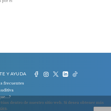
TE Y AYUDA
s frecuentes
auditiva
 que…?
o