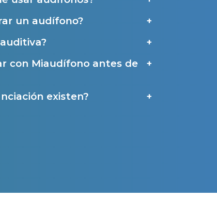
ar un audífono?
a
auditiva?
ar con Miaudífono antes de
nciación existen?