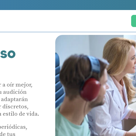
so
a oír mejor,
u audición
e adaptarán
 discretos,
estilo de vida.
periódicas,
de tus