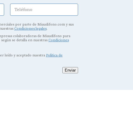
Teléfono
erciales por parte de Miaudifono.com y sus
 nuestras
Condiciones legales
.
empresas colaboradoras de Miaudífono para
, según se detalla en nuestras
Condiciones
ber leído y aceptado nuestra
Política de
Enviar