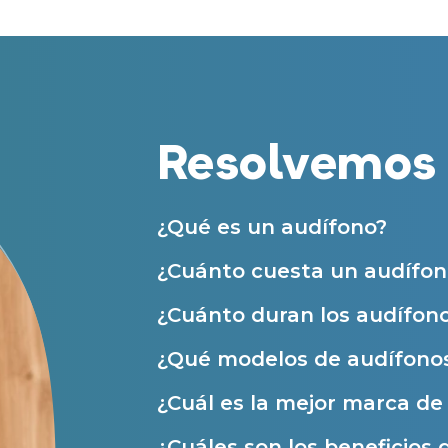
Teléfono
Centros Auditivos en otras ciudades
Acepto recibir comunicaciones co
nuestras
Condiciones de uso
.
Acepto la cesión de estos datos a
Servicios
solicitados, según se detalla en nu
Al hacer click en «Contáctanos» decl
Resolvemos 
Atención personalizada
Prueba auditiva
Prueba de audífonos
¿Qué es un audífono?
Financiación de audífonos
¿Cuánto cuesta un audífon
Reparación de audífonos
¿Cuánto duran los audífon
Asistencia audiológica a domicilio
¿Qué modelos de audífonos
Seguro para audífonos
¿Cuál es la mejor marca d
Ayudas y subvenciones
¿Cuáles son los beneficios 