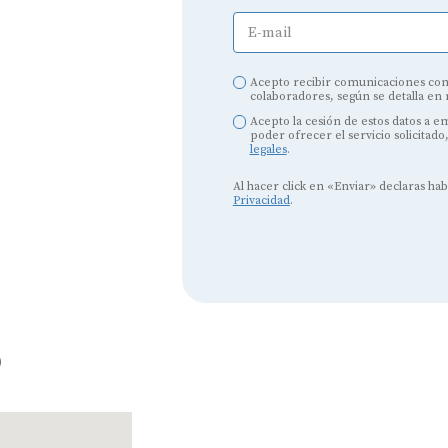
E-mail
Acepto recibir comunicaciones com
colaboradores, según se detalla en
Acepto la cesión de estos datos a 
Audífonos
poder ofrecer el servicio solicitado
legales
.
Mejores marcas de audífonos
Al hacer click en «Enviar» declaras ha
Privacidad
.
Tipos de audífonos para la sordera
Audífonos baratos
Audífonos invisibles
Audífonos bluetooth
o
Audífonos inteligentes
Audífonos potentes
Audífonos recargables