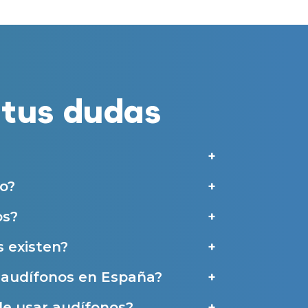
merciales por parte de Miaudífono y sus colaboradores según se detalla en
 empresas colaboradoras de Miaudífono para poder ofrecer los servicios
estras
Condiciones de uso
.
aras haber leído y aceptado nuestra
Política de Privacidad
.
tus dudas
Contáctanos
o?
os?
 existen?
e audífonos en España?
de usar audífonos?