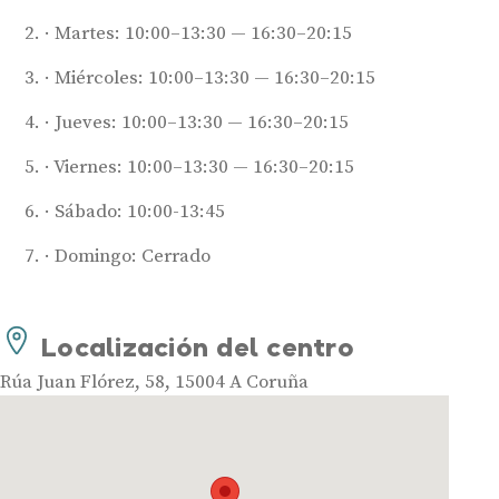
Martes: 10:00–13:30 — 16:30–20:15
Miércoles: 10:00–13:30 — 16:30–20:15
Jueves: 10:00–13:30 — 16:30–20:15
Viernes: 10:00–13:30 — 16:30–20:15
Audífonos
Sábado: 10:00-13:45
Mejores marcas de audífonos
Domingo: Cerrado
Tipos de audífonos para la sordera
Audífonos baratos
Localización del centro
Audífonos invisibles
Audífonos bluetooth
Rúa Juan Flórez, 58, 15004 A Coruña
Audífonos inteligentes
Audífonos potentes
Audífonos recargables