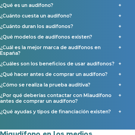
Al hacer click en «Contáctanos» declaras haber leído y aceptado nuestra
¿Qué es un audífono?
Política de Privacidad
.
Contáctanos
Ayudas y subvenciones
¿Cuánto cuesta un audífono?
Ayuda Miaudífono hasta 200€*
¿Cuánto duran los audífonos?
Ayudas para audífonos en Castilla-La Mancha
¿Qué modelos de audífonos existen?
Ayudas para audífonos en Andalucía
¿Cuál es la mejor marca de audífonos en
Ayudas y subvenciones en La Rioja
España?
Ayudas para audífonos en Galicia
¿Cuáles son los beneficios de usar audífonos?
Ayudas y subvenciones en Asturias
¿Qué hacer antes de comprar un audífono?
Contacto
¿Cómo se realiza la prueba auditiva?
¿Por qué deberías contactar con Miaudífono
antes de comprar un audífono?
¿Qué ayudas y tipos de financiación existen?
Miaudífono en los medios