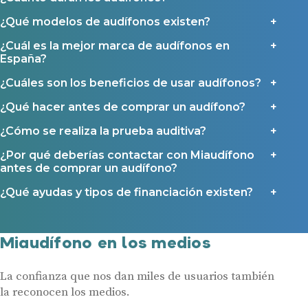
Ayudas y subvenciones
¿Qué modelos de audífonos existen?
Ayuda Miaudífono hasta 200€*
Ayudas para audífonos en Castilla-La Mancha
¿Cuál es la mejor marca de audífonos en
España?
Ayudas para audífonos en Andalucía
Ayudas y subvenciones en La Rioja
¿Cuáles son los beneficios de usar audífonos?
Ayudas para audífonos en Galicia
¿Qué hacer antes de comprar un audífono?
Ayudas y subvenciones en Asturias
¿Cómo se realiza la prueba auditiva?
¿Por qué deberías contactar con Miaudífono
Contacto
antes de comprar un audífono?
¿Qué ayudas y tipos de financiación existen?
Miaudífono en los medios
La confianza que nos dan miles de usuarios también
la reconocen los medios.