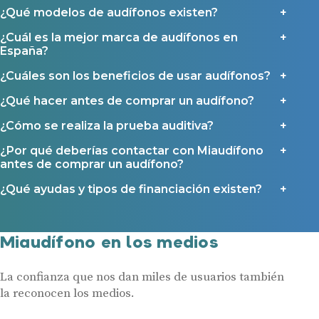
¿Qué modelos de audífonos existen?
Ayuda Miaudífono hasta 200€*
¿Cuál es la mejor marca de audífonos en
Ayudas para audífonos en Castilla-La Mancha
España?
Ayudas para audífonos en Andalucía
¿Cuáles son los beneficios de usar audífonos?
Ayudas y subvenciones en La Rioja
Ayudas para audífonos en Galicia
¿Qué hacer antes de comprar un audífono?
Ayudas y subvenciones en Asturias
¿Cómo se realiza la prueba auditiva?
¿Por qué deberías contactar con Miaudífono
Contacto
antes de comprar un audífono?
¿Qué ayudas y tipos de financiación existen?
Miaudífono en los medios
La confianza que nos dan miles de usuarios también
la reconocen los medios.