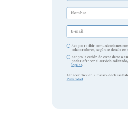
Nombre
Audífonos
Mejores marcas de audífonos
E-mail
Tipos de audífonos para la sordera
Acepto recibir comunicaciones com
colaboradores, según se detalla en
Audífonos baratos
Acepto la cesión de estos datos a 
poder ofrecer el servicio solicitado
Audífonos invisibles
legales
.
Audífonos bluetooth
Al hacer click en «Enviar» declaras ha
Privacidad
.
Audífonos inteligentes
Audífonos potentes
Audífonos recargables
o
Gafas auditivas