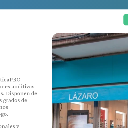
ÓpticaPRO
ones auditivas
os. Disponen de
s grados de
onos
ogo.
onales y