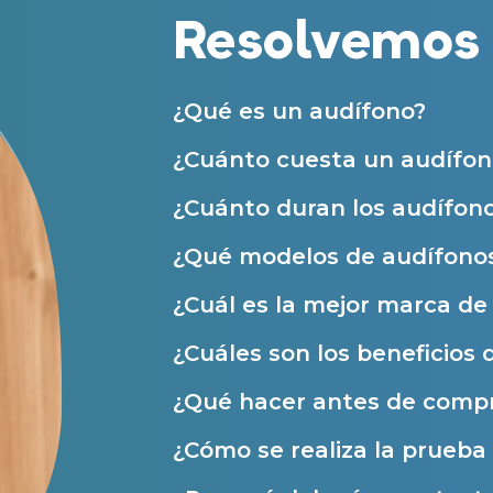
Acepto recibir comunicaciones co
Resolvemos 
nuestras
Condiciones de uso
.
Acepto la cesión de estos datos a
Servicios
solicitados, según se detalla en nu
Al hacer click en «Contáctanos» decl
Atención personalizada
¿Qué es un audífono?
Prueba auditiva
¿Cuánto cuesta un audífon
Prueba de audífonos
¿Cuánto duran los audífon
Financiación de audífonos
¿Qué modelos de audífonos
Reparación de audífonos
Asistencia audiológica a domicilio
¿Cuál es la mejor marca d
Seguro para audífonos
¿Cuáles son los beneficios 
¿Qué hacer antes de compr
Ayudas y subvenciones
¿Cómo se realiza la prueba 
Ayuda Miaudífono hasta 200€*