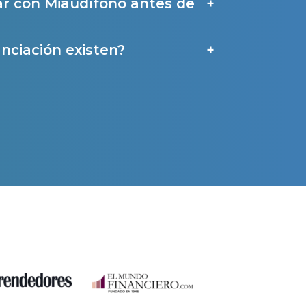
ar con Miaudífono antes de
a
nciación existen?