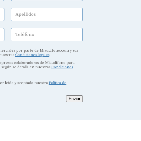
Apellidos
Teléfono
erciales por parte de Miaudifono.com y sus
 nuestras
Condiciones legales
.
empresas colaboradoras de Miaudífono para
, según se detalla en nuestras
Condiciones
ber leído y aceptado nuestra
Política de
Enviar