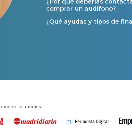
¿Por qué deberías contact
Ayudas para audífonos en Castilla-La Manch
comprar un audífono?
Ayudas para audífonos en Andalucía
¿Qué ayudas y tipos de fina
Ayudas y subvenciones en La Rioja
Ayudas para audífonos en Galicia
Ayudas y subvenciones en Asturias
Contacto
s
conocen los medios.