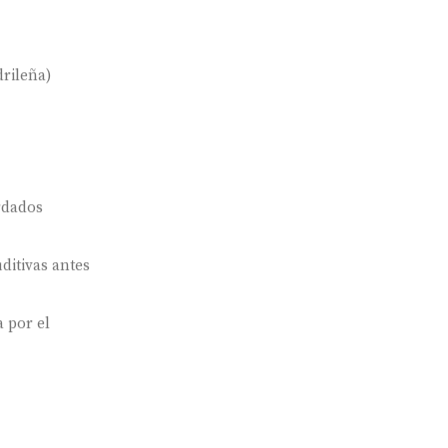
rileña)
rdados
ditivas antes
 por el