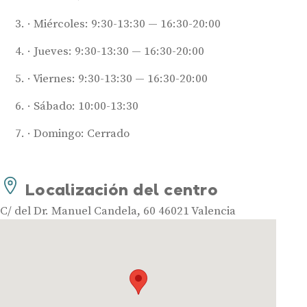
Miércoles: 9:30-13:30 — 16:30-20:00
Jueves: 9:30-13:30 — 16:30-20:00
Viernes: 9:30-13:30 — 16:30-20:00
Sábado: 10:00-13:30
Audífonos
Domingo: Cerrado
Mejores marcas de audífonos
Tipos de audífonos para la sordera
Localización del centro
Audífonos baratos
Audífonos invisibles
C/ del Dr. Manuel Candela, 60 46021 Valencia
Audífonos bluetooth
Audífonos inteligentes
Audífonos potentes
Audífonos recargables