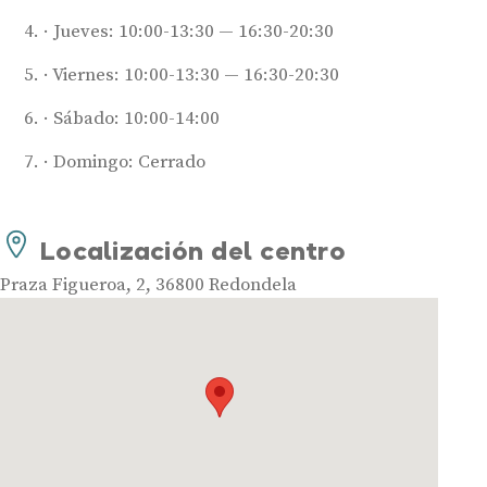
Jueves: 10:00-13:30 — 16:30-20:30
Viernes: 10:00-13:30 — 16:30-20:30
Sábado: 10:00-14:00
Domingo: Cerrado
Audífonos
Mejores marcas de audífonos
Tipos de audífonos para la sordera
Localización del centro
Audífonos baratos
Praza Figueroa, 2, 36800 Redondela
Audífonos invisibles
Audífonos bluetooth
Audífonos inteligentes
Audífonos potentes
Audífonos recargables
Gafas auditivas