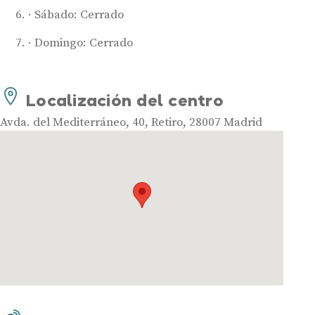
Sábado: Cerrado
Domingo: Cerrado
Audífonos
Localización del centro
Mejores marcas de audífonos
Avda. del Mediterráneo, 40, Retiro, 28007 Madrid
Tipos de audífonos para la sordera
Audífonos baratos
Audífonos invisibles
Audífonos bluetooth
Audífonos inteligentes
Audífonos potentes
Audífonos recargables
Gafas auditivas
Guía completa