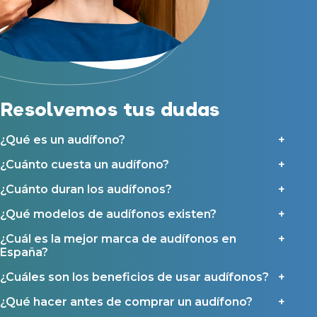
Acepto recibir comunicaciones comerciales por parte de Miaudífono
Reparación de audífonos
y sus colaboradores según se detalla en nuestras
Condiciones de uso
.
Acepto la cesión de estos datos a empresas colaboradoras de
Asistencia audiológica a domicilio
Miaudífono para poder ofrecer los servicios solicitados, según se
detalla en nuestras
Condiciones de uso
.
Seguro para audífonos
Al hacer click en «Contáctanos» declaras haber leído y aceptado nuestra
Política de Privacidad
.
Contáctanos
Ayudas y subvenciones
Resolvemos tus dudas
Ayuda Miaudífono hasta 200€*
Ayudas para audífonos en Castilla-La Mancha
¿Qué es un audífono?
Ayudas para audífonos en Andalucía
¿Cuánto cuesta un audífono?
Ayudas y subvenciones en La Rioja
¿Cuánto duran los audífonos?
Ayudas para audífonos en Galicia
¿Qué modelos de audífonos existen?
Ayudas y subvenciones en Asturias
¿Cuál es la mejor marca de audífonos en
España?
Contacto
¿Cuáles son los beneficios de usar audífonos?
¿Qué hacer antes de comprar un audífono?