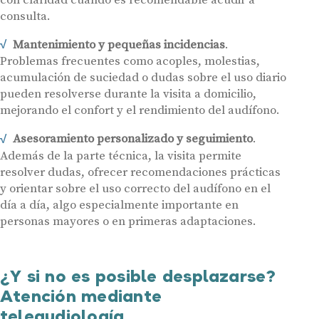
Hasta un 60% de descuento en tus
consulta.
Ayudas y subvenciones
audífonos
Contacto
Mantenimiento y pequeñas incidencias
.
Problemas frecuentes como acoples, molestias,
Nombre
E-mail
acumulación de suciedad o dudas sobre el uso diario
pueden resolverse durante la visita a domicilio,
Teléfono
mejorando el confort y el rendimiento del audífono.
Asesoramiento personalizado y seguimiento
.
Acepto recibir comunicaciones comerciales por parte de Miaudífono
Además de la parte técnica, la visita permite
y sus colaboradores según se detalla en nuestras
Condiciones de uso
.
Acepto la cesión de estos datos a empresas colaboradoras de
resolver dudas, ofrecer recomendaciones prácticas
Miaudífono para poder ofrecer los servicios solicitados, según se
detalla en nuestras
Condiciones de uso
.
y orientar sobre el uso correcto del audífono en el
Al hacer click en «Contáctanos» declaras haber leído y aceptado nuestra
día a día, algo especialmente importante en
Política de Privacidad
.
Contáctanos
personas mayores o en primeras adaptaciones.
¿Y si no es posible desplazarse?
Atención mediante
teleaudiología